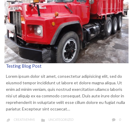
Testing Blog Post
Lorem ipsum dolor sit amet, consectetur adipisicing elit, sed do
eiusmod tempor incididunt ut labore et dolore magna aliqua. Ut
enim ad minim veniam, quis nostrud exercitation ullamco laboris
nisi ut aliquip ex ea commodo consequat. Duis aute irure dolor in
reprehenderit in voluptate velit esse cillum dolore eu fugiat nulla
pariatur. Excepteur sint occaecat…
CATEGORY
COMME
0
CREATIVEMMS
UNCATEGORIZED


